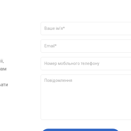
ї,
нам
вати