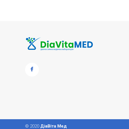
© 2020
ДіаВіта Мед