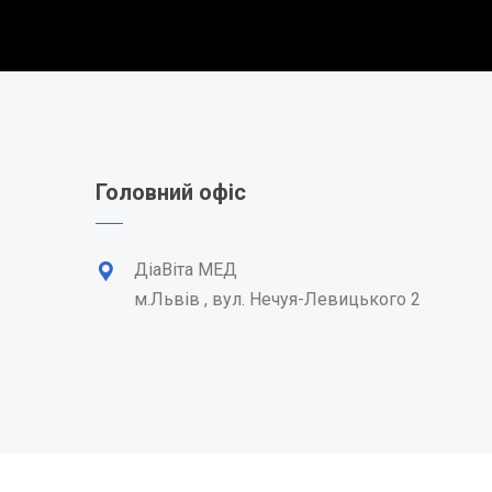
Головний офіс
ДіаВіта МЕД
м.Львів , вул. Нечуя-Левицького 2