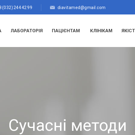
 (032) 244 42 99
diavitamed@gmail.com
А
ЛАБОРАТОРІЯ
ПАЦІЄНТАМ
КЛІНІКАМ
ЯКІС
ції профільних сп
ог. Уролог. Пуль
развукове дослід
Сучасні методи