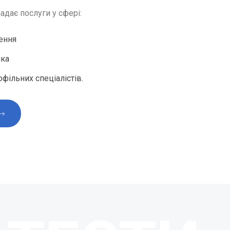
адає послуги у сфері:
ення
ика
офільних спеціалістів.