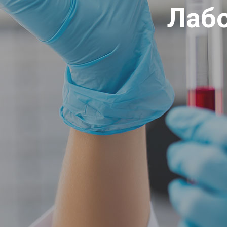
Ендокрин
Лаб
на