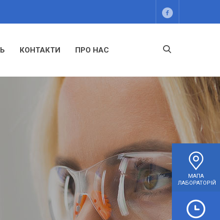
ТЬ
КОНТАКТИ
ПРО НАС
еціалістів
МАПА
ЛАБОРАТОРІЙ
монолог.
ження