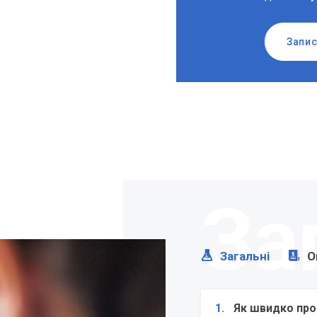
Запис
За
Загальні
О
1.
Як швидко про