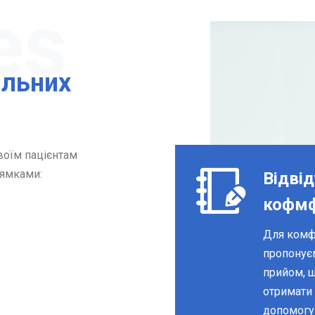
ільних
воїм пацієнтам
рямками:
Відвід
кофм
Для комф
пропонує
прийом, щ
отримати
допомогу 