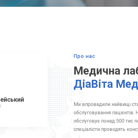
Про нас
Медична ла
ДіаВіта Ме
ейський
Ми впровадили найвищі ста
с
обслуговування пацієнтів. 
обслуговує понад 500 тис па
спеціалісти проводять консу