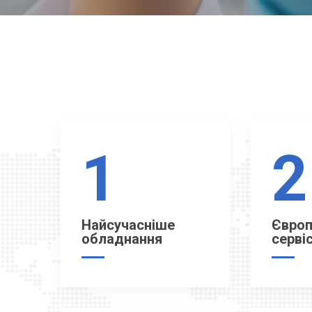
1
2
Найсучасніше
Європ
обладнання
серві