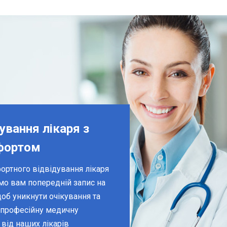
ування лікаря з
фортом
ортного відвідування лікаря
мо вам попередній запис на
об уникнути очікування та
 професійну медичну
від наших лікарів