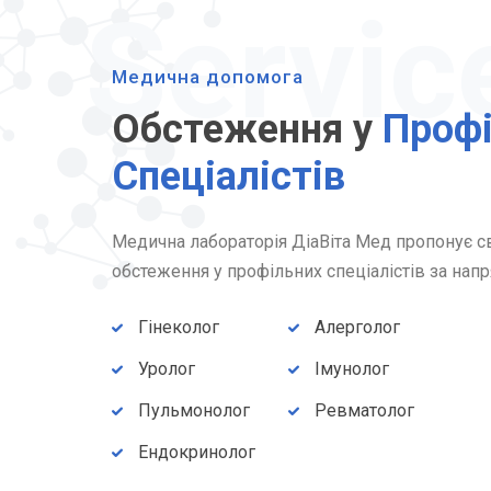
Медична допомога
Обстеження у
Проф
Спеціалістів
Медична лабораторія ДіаВіта Мед пропонує с
обстеження у профільних спеціалістів за нап
Гінеколог
Алерголог
Уролог
Імунолог
Пульмонолог
Ревматолог
Ендокринолог