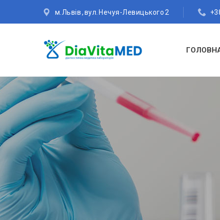
м.Львів , вул. Нечуя-Левицького 2
+38
ГОЛОВН
Консульта
Гінекол
Ульт