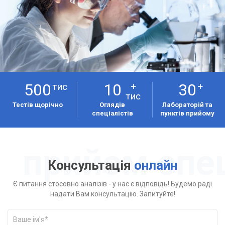
500
10
30
тис
+
+
тис
Тестів щорічно
Оглядів
Лабораторій та
спеціалістів
пунктів прийому
Консультація
онлайн
Є питання стосовно аналізів - у нас є відповідь! Будемо раді
надати Вам консультацію. Запитуйте!