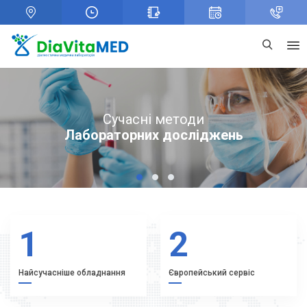
+
Консультації профільних спеціалістів
Гінеколог. Уролог. Пульмонолог.
Ультразвукове дослідження
Сучасні методи
Ендокринолог. Алерголог. Імунолог.
Лабораторних досліджень
на сучасному аппараті
Ревматолог
1
2
3
1
2
Найсучасніше обладнання
Європейський сервіс